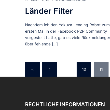
27. APRIL 2018
MASCHINENRAUM
Länder Filter
Nachdem ich den Yakuza Lending Robot zum
ersten Mal in der Facebook P2P Community
vorgestellt hatte, gab es viele Rückmeldunge
über fehlende […]
Seitennummerie
<
1
…
10
11
der
Beiträge
RECHTLICHE INFORMATIONEN