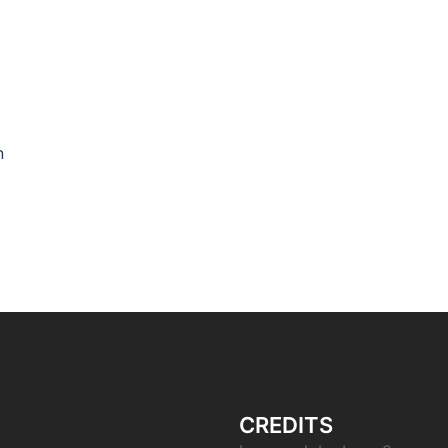
n
rung
CREDITS