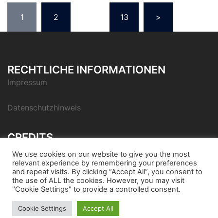
Seitennummerierung
1
2
…
13
>
der
Beiträge
RECHTLICHE INFORMATIONEN
Impressum
Datenschutzhinweis
CREDITS
Icon pack by Icons8
We use cookies on our website to give you the most
relevant experience by remembering your preferences
and repeat visits. By clicking “Accept All”, you consent to
the use of ALL the cookies. However, you may visit
"Cookie Settings" to provide a controlled consent.
© 2026 Bondora Robo Advisor. Stolz präsentiert von
Cookie Settings
Accept All
Sydney