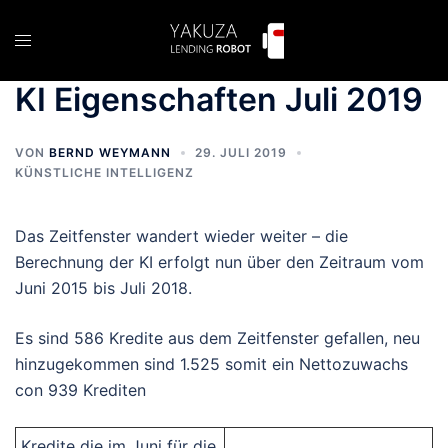
Zum
Inhalt
Menü
springen
umschalten
KI Eigenschaften Juli 2019
VON
BERND WEYMANN
29. JULI 2019
KÜNSTLICHE INTELLIGENZ
Das Zeitfenster wandert wieder weiter – die
Berechnung der KI erfolgt nun über den Zeitraum vom
Juni 2015 bis Juli 2018.
Es sind 586 Kredite aus dem Zeitfenster gefallen, neu
hinzugekommen sind 1.525 somit ein Nettozuwachs
con 939 Krediten
Kredite die im Juni für die