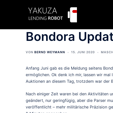
Zum
Inhalt
springen
Bondora Update
VON
BERND WEYMANN
15. JUNI 2020
MASCH
Anfang Juni gab es die Meldung seitens Bondo
ermöglichen. Ok denk ich mir, lassen wir mal 
Auktionen an diesem Tag, trotzdem war der Be
Nach einiger Zeit waren bei den Aktivitäten 
geändert, nur geringfügig, aber die Parser m
veröffentlicht – mehr militärische Präzision