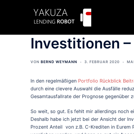
Zum
Inhalt
springen
Investitionen –
VON
BERND WEYMANN
3. FEBRUAR 2020
MA
In den regelmäßigen
Portfolio Rückblick Beit
durch eine clevere Auswahl die Ausfälle reduzi
Gesamtausfallrate der Prognose gegenüber zu
So weit, so gut. Es fehlt mir allerdings noch
Deshalb habe ich jetzt bei der Ansicht der In
Prozent Anteil von z.B. C-Krediten in Eurem P