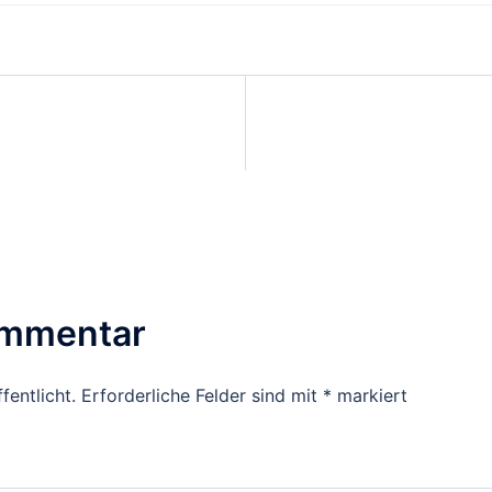
on
ommentar
fentlicht.
Erforderliche Felder sind mit
*
markiert