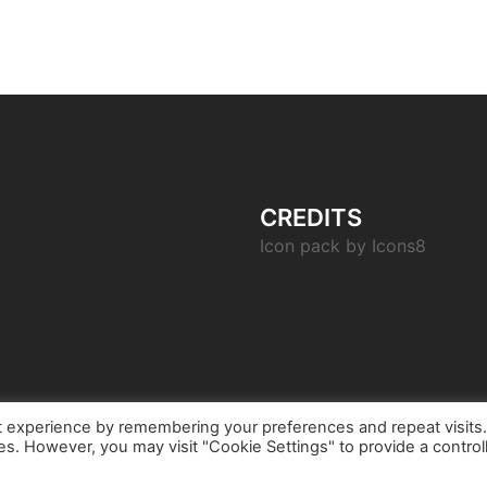
CREDITS
Icon pack by Icons8
t experience by remembering your preferences and repeat visits
ies. However, you may visit "Cookie Settings" to provide a control
iert von
Sydney