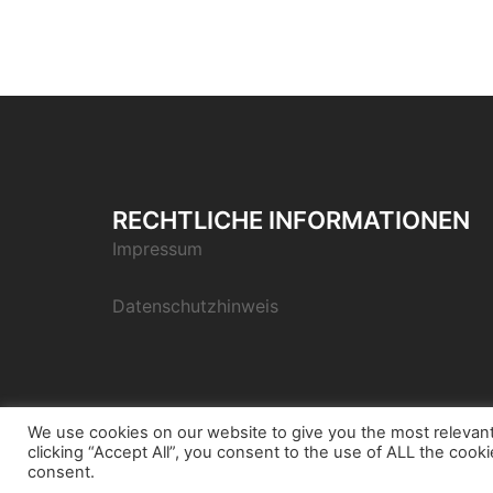
RECHTLICHE INFORMATIONEN
Impressum
Datenschutzhinweis
We use cookies on our website to give you the most relevan
clicking “Accept All”, you consent to the use of ALL the cook
© 2026 Bondora Robo Advisor. Stolz präsent
consent.